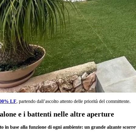
100% LF
, partendo dall’ascolto attento delle priorità del committente.
lone e i battenti nelle altre aperture
to in base alla funzione di ogni ambiente: un grande alzante scorrevo