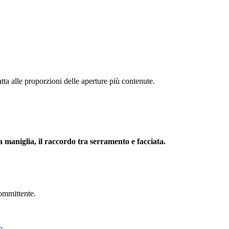
datta alle proporzioni delle aperture più contenute.
lla maniglia, il raccordo tra serramento e facciata.
committente.
o
.