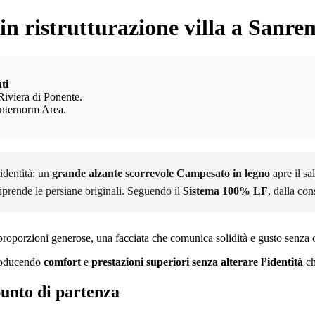
n ristrutturazione villa a Sanre
ti
Riviera di Ponente.
Internorm Area.
’identità: un
grande alzante scorrevole Campesato in legno
apre il sa
riprende le persiane originali. Seguendo il
Sistema 100% LF
, dalla con
, proporzioni generose, una facciata che comunica solidità e gusto senza 
ntroducendo
comfort
e
prestazioni superiori senza alterare l’identità
ch
punto di partenza