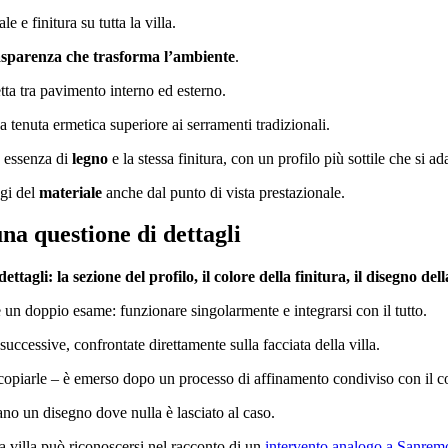
e e finitura su tutta la villa.
asparenza che trasforma l’ambiente
.
etta tra pavimento interno ed esterno.
a tenuta ermetica superiore ai serramenti tradizionali.
a essenza di
legno
e la stessa finitura, con un profilo più sottile che si a
ggi del
materiale
anche dal punto di vista prestazionale.
na questione di dettagli
ttagli: la sezione del profilo, il colore della finitura, il disegno de
un doppio esame: funzionare singolarmente e integrarsi con il tutto.
successive, confrontate direttamente sulla facciata della villa.
 copiarle – è emerso dopo un processo di affinamento condiviso con il 
ano un disegno dove nulla è lasciato al caso.
ia villa può riconoscersi nel racconto di un
intervento analogo a Sanrem