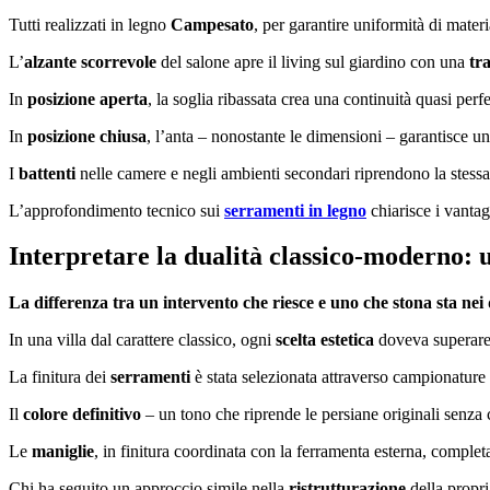
Tutti realizzati in legno
Campesato
, per garantire uniformità di material
L’
alzante scorrevole
del salone apre il living sul giardino con una
tr
In
posizione aperta
, la soglia ribassata crea una continuità quasi perf
In
posizione chiusa
, l’anta – nonostante le dimensioni – garantisce un
I
battenti
nelle camere e negli ambienti secondari riprendono la stess
L’approfondimento tecnico sui
serramenti in legno
chiarisce i vanta
Interpretare la dualità classico-moderno: u
La differenza tra un intervento che riesce e uno che stona sta nei de
In una villa dal carattere classico, ogni
scelta estetica
doveva superare 
La finitura dei
serramenti
è stata selezionata attraverso campionature 
Il
colore definitivo
– un tono che riprende le persiane originali senza
Le
maniglie
, in finitura coordinata con la ferramenta esterna, complet
Chi ha seguito un approccio simile nella
ristrutturazione
della propr