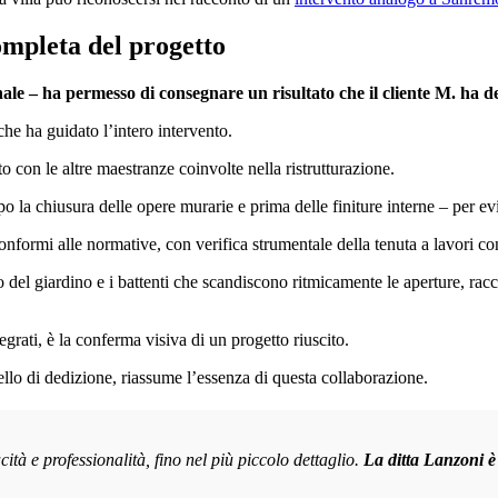
ompleta del progetto
ale – ha permesso di consegnare un risultato che il cliente M. ha def
che ha guidato l’intero intervento.
to con le altre maestranze coinvolte nella ristrutturazione.
opo la chiusura delle opere murarie e prima delle finiture interne – per ev
 conformi alle normative, con verifica strumentale della tenuta a lavori co
o del giardino e i battenti che scandiscono ritmicamente le aperture, rac
egrati, è la conferma visiva di un progetto riuscito.
ello di dedizione, riassume l’essenza di questa collaborazione.
ità e professionalità, fino nel più piccolo dettaglio.
La ditta Lanzoni è 