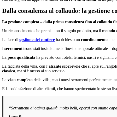
Dalla consulenza al collaudo: la gestione c
La gestione completa – dalla prima consulenza fino al collaudo fin
Un riconoscimento che premia non il singolo prodotto, ma il
metodo
La fase di
gestione del cantiere
ha richiesto un
coordinamento
atten
I
serramenti
sono stati installati nella finestra temporale ottimale – d
La
posa qualificata
ha previsto controtelai termici, nastri e sigillanti
La facciata della villa, con l’
alzante scorrevole
che si apre sull’angol
classico
, ma si è messo al suo servizio.
La
vista completa
della villa, con i nuovi serramenti perfettamente int
E la soddisfazione di altri
clienti
, che hanno sperimentato lo stesso liv
“Serramenti di ottima qualità, molto belli, operai con ottime capac
Luca B.