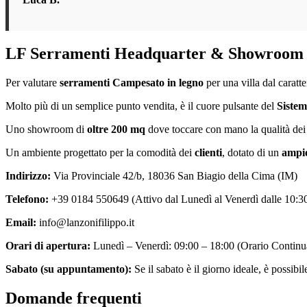
LF Serramenti Headquarter & Showroom a
Per valutare
serramenti Campesato in legno
per una villa dal caratte
Molto più di un semplice punto vendita, è il cuore pulsante del
Siste
Uno showroom di
oltre 200 mq
dove toccare con mano la qualità dei m
Un ambiente progettato per la comodità dei
clienti
, dotato di un
ampio
Indirizzo:
Via Provinciale 42/b, 18036 San Biagio della Cima (IM)
Telefono:
+39 0184 550649 (Attivo dal Lunedì al Venerdì dalle 10:30
Email:
info@lanzonifilippo.it
Orari di apertura:
Lunedì – Venerdì: 09:00 – 18:00 (Orario Continu
Sabato (su appuntamento):
Se il sabato è il giorno ideale, è possibi
Domande frequenti