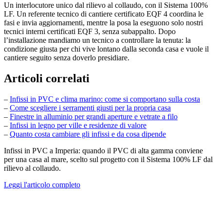
Un interlocutore unico dal rilievo al collaudo, con il Sistema 100%
LF. Un referente tecnico di cantiere certificato EQF 4 coordina le
fasi e invia aggiornamenti, mentre la posa la eseguono solo nostri
tecnici interni certificati EQF 3, senza subappalto. Dopo
l’installazione mandiamo un tecnico a controllare la tenuta: la
condizione giusta per chi vive lontano dalla seconda casa e vuole il
cantiere seguito senza doverlo presidiare.
Articoli correlati
–
Infissi in PVC e clima marino: come si comportano sulla costa
–
Come scegliere i serramenti giusti per la propria casa
–
Finestre in alluminio per grandi aperture e vetrate a filo
–
Infissi in legno per ville e residenze di valore
–
Quanto costa cambiare gli infissi e da cosa dipende
Infissi in PVC a Imperia: quando il PVC di alta gamma conviene
per una casa al mare, scelto sul progetto con il Sistema 100% LF dal
rilievo al collaudo.
Leggi l'articolo completo