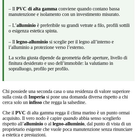
– Il
PVC di alta gamma
conviene quando contano bassa
manutenzione e isolamento con un investimento misurato.
– L’
alluminio
è preferibile su grandi vetrate a filo, profili sottili
o esigenza estetica spinta.
– Il
legno-alluminio
si sceglie per il legno all’interno e
l’alluminio a protezione verso l’esterno.
La scelta giusta dipende da geometria delle aperture, livello di
finitura desiderato e uso dell’immobile: la valutiamo in
sopralluogo, profilo per profilo.
Chi possiede una seconda casa o una residenza di valore superiore
sulla costa di
Imperia
si pone una domanda diversa rispetto a chi
cerca solo un
infisso
che regga la salsedine.
Che il
PVC
di alta gamma regga il clima marino è un punto ormai
acquisito. Il vero nodo è capire
quando
abbia senso sceglierlo
rispetto all’
alluminio
o al
legno-alluminio
, dal punto di vista di un
proprietario esigente che vuole poca manutenzione senza rinunciare
a estetica e prestazioni.