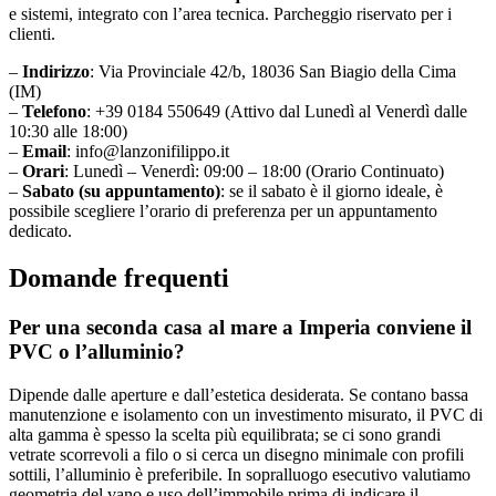
e sistemi, integrato con l’area tecnica. Parcheggio riservato per i
clienti.
–
Indirizzo
: Via Provinciale 42/b, 18036 San Biagio della Cima
(IM)
–
Telefono
: +39 0184 550649 (Attivo dal Lunedì al Venerdì dalle
10:30 alle 18:00)
–
Email
: info@lanzonifilippo.it
–
Orari
: Lunedì – Venerdì: 09:00 – 18:00 (Orario Continuato)
–
Sabato (su appuntamento)
: se il sabato è il giorno ideale, è
possibile scegliere l’orario di preferenza per un appuntamento
dedicato.
Domande frequenti
Per una seconda casa al mare a Imperia conviene il
PVC o l’alluminio?
Dipende dalle aperture e dall’estetica desiderata. Se contano bassa
manutenzione e isolamento con un investimento misurato, il PVC di
alta gamma è spesso la scelta più equilibrata; se ci sono grandi
vetrate scorrevoli a filo o si cerca un disegno minimale con profili
sottili, l’alluminio è preferibile. In sopralluogo esecutivo valutiamo
geometria del vano e uso dell’immobile prima di indicare il