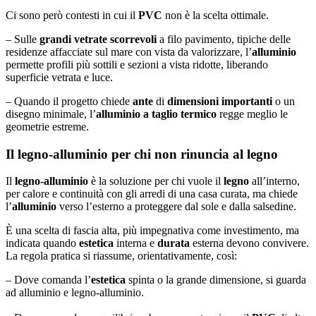
Ci sono però contesti in cui il
PVC
non è la scelta ottimale.
– Sulle
grandi vetrate scorrevoli
a filo pavimento, tipiche delle
residenze affacciate sul mare con vista da valorizzare, l’
alluminio
permette profili più sottili e sezioni a vista ridotte, liberando
superficie vetrata e luce.
– Quando il progetto chiede
ante
di
dimensioni importanti
o un
disegno minimale, l’
alluminio a taglio termico
regge meglio le
geometrie estreme.
Il legno-alluminio per chi non rinuncia al legno
Il
legno-alluminio
è la soluzione per chi vuole il
legno
all’interno,
per calore e continuità con gli arredi di una casa curata, ma chiede
l’
alluminio
verso l’esterno a proteggere dal sole e dalla salsedine.
È una scelta di fascia alta, più impegnativa come investimento, ma
indicata quando
estetica
interna e
durata
esterna devono convivere.
La regola pratica si riassume, orientativamente, così:
– Dove comanda l’
estetica
spinta o la grande dimensione, si guarda
ad alluminio e legno-alluminio.