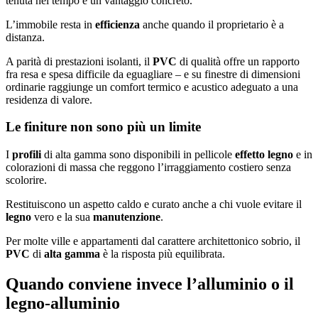
tenuta nel tempo è un vantaggio concreto.
L’immobile resta in
efficienza
anche quando il proprietario è a
distanza.
A parità di prestazioni isolanti, il
PVC
di qualità offre un rapporto
fra resa e spesa difficile da eguagliare – e su finestre di dimensioni
ordinarie raggiunge un comfort termico e acustico adeguato a una
residenza di valore.
Le finiture non sono più un limite
I
profili
di alta gamma sono disponibili in pellicole
effetto legno
e in
colorazioni di massa che reggono l’irraggiamento costiero senza
scolorire.
Restituiscono un aspetto caldo e curato anche a chi vuole evitare il
legno
vero e la sua
manutenzione
.
Per molte ville e appartamenti dal carattere architettonico sobrio, il
PVC
di
alta gamma
è la risposta più equilibrata.
Quando conviene invece l’alluminio o il
legno-alluminio