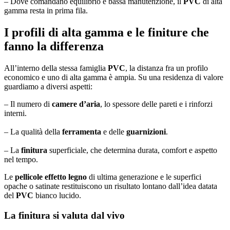
– Dove comandano equilibrio e bassa manutenzione, il
PVC
di alta
gamma resta in prima fila.
I profili di alta gamma e le finiture che
fanno la differenza
All’interno della stessa famiglia
PVC
, la distanza fra un profilo
economico e uno di alta gamma è ampia. Su una residenza di valore
guardiamo a diversi aspetti:
– Il numero di
camere d’aria
, lo spessore delle pareti e i rinforzi
interni.
– La qualità della
ferramenta
e delle
guarnizioni
.
– La
finitura
superficiale, che determina durata, comfort e aspetto
nel tempo.
Le
pellicole effetto legno
di ultima generazione e le superfici
opache o satinate restituiscono un risultato lontano dall’idea datata
del
PVC
bianco lucido.
La finitura si valuta dal vivo