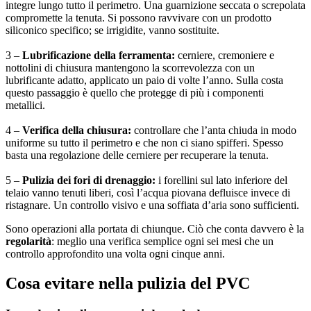
integre lungo tutto il perimetro. Una guarnizione seccata o screpolata
compromette la tenuta. Si possono ravvivare con un prodotto
siliconico specifico; se irrigidite, vanno sostituite.
3 –
Lubrificazione della ferramenta:
cerniere, cremoniere e
nottolini di chiusura mantengono la scorrevolezza con un
lubrificante adatto, applicato un paio di volte l’anno. Sulla costa
questo passaggio è quello che protegge di più i componenti
metallici.
4 –
Verifica della chiusura:
controllare che l’anta chiuda in modo
uniforme su tutto il perimetro e che non ci siano spifferi. Spesso
basta una regolazione delle cerniere per recuperare la tenuta.
5 –
Pulizia dei fori di drenaggio:
i forellini sul lato inferiore del
telaio vanno tenuti liberi, così l’acqua piovana defluisce invece di
ristagnare. Un controllo visivo e una soffiata d’aria sono sufficienti.
Sono operazioni alla portata di chiunque. Ciò che conta davvero è la
regolarità
: meglio una verifica semplice ogni sei mesi che un
controllo approfondito una volta ogni cinque anni.
Cosa evitare nella pulizia del PVC