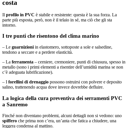
costa
Il
profilo in PVC
è stabile e resistente: questa è la sua forza. La
parte più esposta, però, non è il telaio in sé, ma ciò che gli sta
intorno.
I tre punti che risentono del clima marino
– Le
guarnizioni
in elastomero, sottoposte a sole e salsedine,
tendono a seccare e a perdere elasticità.
– La
ferramenta
– cerniere, cremoniere, punti di chiusura, spesso in
metallo (sono i primi elementi a risentire dell’umidità marina se non
c’è adeguata lubrificazione).
– I
forellini di drenaggio
possono ostruirsi con polvere e deposito
salino, trattenendo acqua dove invece dovrebbe defluire.
La logica della cura preventiva dei serramenti PVC
a Sanremo
Finché non diventano problemi, alcuni dettagli non si vedono: uno
spiffero
che prima non c’era, un’anta che fatica a chiudere, una
leggera condensa al mattino.