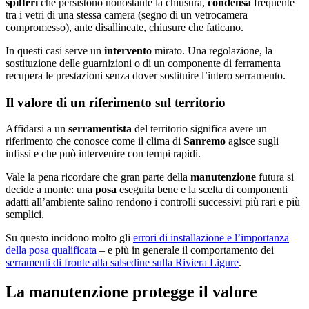
spifferi
che persistono nonostante la chiusura,
condensa
frequente
tra i vetri di una stessa camera (segno di un vetrocamera
compromesso), ante disallineate, chiusure che faticano.
In questi casi serve un
intervento
mirato. Una regolazione, la
sostituzione delle guarnizioni o di un componente di ferramenta
recupera le prestazioni senza dover sostituire l’intero serramento.
Il valore di un riferimento sul territorio
Affidarsi a un
serramentista
del territorio significa avere un
riferimento che conosce come il clima di
Sanremo
agisce sugli
infissi e che può intervenire con tempi rapidi.
Vale la pena ricordare che gran parte della
manutenzione
futura si
decide a monte: una
posa
eseguita bene e la scelta di componenti
adatti all’ambiente salino rendono i controlli successivi più rari e più
semplici.
Su questo incidono molto gli
errori di installazione e l’importanza
della posa qualificata
– e più in generale il comportamento dei
serramenti di fronte alla salsedine sulla Riviera Ligure
.
La manutenzione protegge il valore