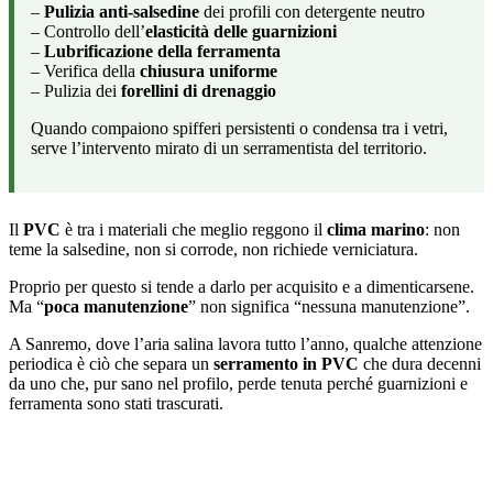
–
Pulizia anti-salsedine
dei profili con detergente neutro
– Controllo dell’
elasticità delle guarnizioni
–
Lubrificazione della ferramenta
– Verifica della
chiusura uniforme
– Pulizia dei
forellini di drenaggio
Quando compaiono spifferi persistenti o condensa tra i vetri,
serve l’intervento mirato di un serramentista del territorio.
Il
PVC
è tra i materiali che meglio reggono il
clima marino
: non
teme la salsedine, non si corrode, non richiede verniciatura.
Proprio per questo si tende a darlo per acquisito e a dimenticarsene.
Ma “
poca manutenzione
” non significa “nessuna manutenzione”.
A Sanremo, dove l’aria salina lavora tutto l’anno, qualche attenzione
periodica è ciò che separa un
serramento in PVC
che dura decenni
da uno che, pur sano nel profilo, perde tenuta perché guarnizioni e
ferramenta sono stati trascurati.