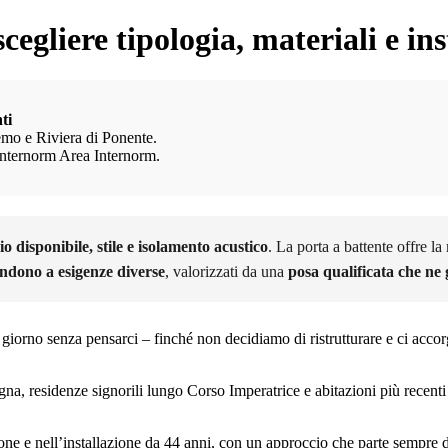
egliere tipologia, materiali e ins
ti
remo e Riviera di Ponente.
Internorm Area Internorm.
io disponibile, stile e isolamento acustico
. La porta a battente offre l
ondono a esigenze diverse
, valorizzati da una
posa qualificata che ne
giorno senza pensarci – finché non decidiamo di ristrutturare e ci accor
a, residenze signorili lungo Corso Imperatrice e abitazioni più recenti 
ione e nell’installazione da 44 anni, con un approccio che parte sempre dal