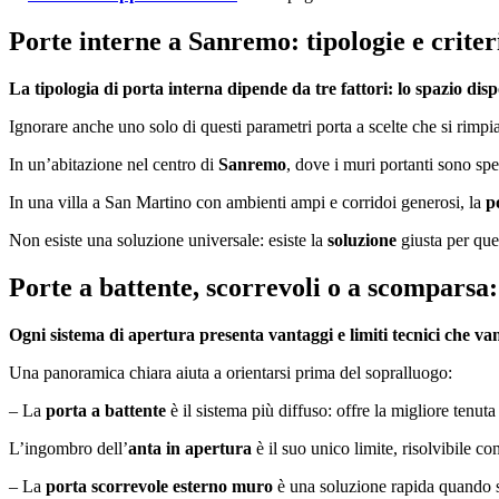
Porte interne a Sanremo: tipologie e criteri
La tipologia di porta interna dipende da tre fattori: lo spazio dispon
Ignorare anche uno solo di questi parametri porta a scelte che si rimp
In un’abitazione nel centro di
Sanremo
, dove i muri portanti sono spe
In una villa a San Martino con ambienti ampi e corridoi generosi, la
p
Non esiste una soluzione universale: esiste la
soluzione
giusta per que
Porte a battente, scorrevoli o a scomparsa:
Ogni sistema di apertura presenta vantaggi e limiti tecnici che van
Una panoramica chiara aiuta a orientarsi prima del sopralluogo:
– La
porta a battente
è il sistema più diffuso: offre la migliore tenut
L’ingombro dell’
anta in apertura
è il suo unico limite, risolvibile 
– La
porta scorrevole esterno muro
è una soluzione rapida quando si