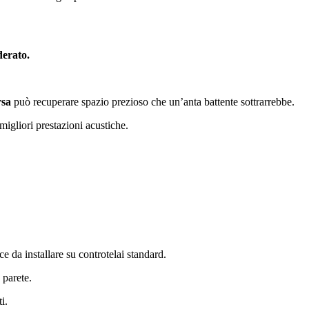
derato.
rsa
può recuperare spazio prezioso che un’anta battente sottrarrebbe.
 migliori prestazioni acustiche.
ce da installare su controtelai standard.
 parete.
i.