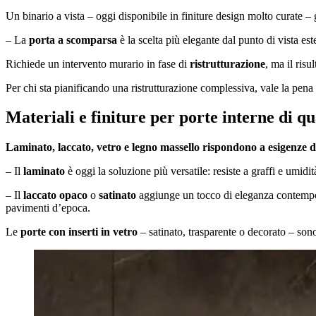
Un binario a vista – oggi disponibile in finiture design molto curate – 
– La
porta a scomparsa
è la scelta più elegante dal punto di vista est
Richiede un intervento murario in fase di
ristrutturazione
, ma il ris
Per chi sta pianificando una ristrutturazione complessiva, vale la pena
Materiali e finiture per porte interne di q
Laminato, laccato, vetro e legno massello rispondono a esigenze di
– Il
laminato
è oggi la soluzione più versatile: resiste a graffi e umidi
– Il
laccato opaco
o
satinato
aggiunge un tocco di eleganza contempor
pavimenti d’epoca.
Le
porte con inserti in vetro
– satinato, trasparente o decorato – sono