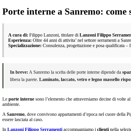
Porte interne a Sanremo: come sc
A cura di:
Filippo Lanzoni, titolare di
Lanzoni Filippo Serramen
Esperienza:
Oltre 44 anni di attivita’ nel settore serramenti a San
Specializzazione:
Consulenza, progettazione e posa qualificata – 
In breve:
A Sanremo la scelta delle porte interne dipende da
spaz
libera la parete.
Laminato, laccato, vetro e legno massello risp
Le
porte interne
sono l’elemento che attraversiamo decine di volte al 
ambiente.
A
Sanremo
, dove convivono appartamenti d’epoca nel cuore della Pign
essere lasciata al caso.
In
Lanzoni Filippo Serramenti
accompagniamo i
clienti
nella selez