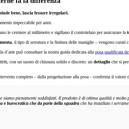
terne fa la differenza
iude bene, lascia fessure irregolari.
onamento impeccabile per anni.
lano le cerniere al millimetro e sigillano il controtelaio per assicurare la
t
amenta
, il tipo di serratura e la finitura delle maniglie – vengono curati 
la d’arte può consultare la nostra guida dedicata alla
posa qualificata de
ttriti, con un suono di chiusura solido e discreto: un
dettaglio
che si pe
tervento completo – dalla progettazione alla posa – conferma il valore d
ne siamo pienamente soddisfatti. Il prodotto è di ottima qualità e molto 
iva e burocratica che da parte della squadra
che ha installato i serramen