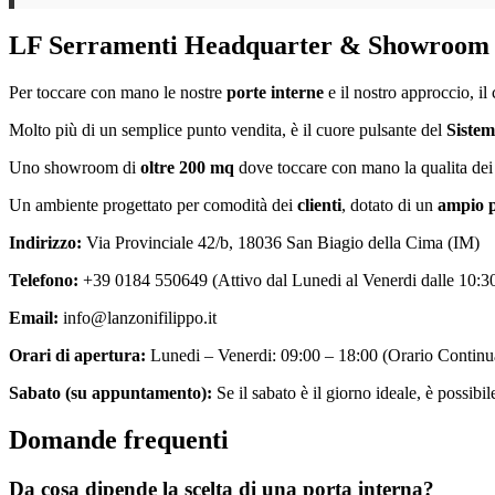
LF Serramenti Headquarter & Showroom a
Per toccare con mano le nostre
porte interne
e il nostro approccio, il
Molto più di un semplice punto vendita, è il cuore pulsante del
Siste
Uno showroom di
oltre 200 mq
dove toccare con mano la qualita dei m
Un ambiente progettato per comodità dei
clienti
, dotato di un
ampio p
Indirizzo:
Via Provinciale 42/b, 18036 San Biagio della Cima (IM)
Telefono:
+39 0184 550649 (Attivo dal Lunedi al Venerdi dalle 10:30
Email:
info@lanzonifilippo.it
Orari di apertura:
Lunedi – Venerdi: 09:00 – 18:00 (Orario Continu
Sabato (su appuntamento):
Se il sabato è il giorno ideale, è possibi
Domande frequenti
Da cosa dipende la scelta di una porta interna?