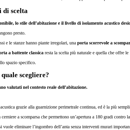
 di scelta
ibile, lo stile dell’abitazione e il livello di isolamento acustico desi
iangono presto.
ssi e le stanze hanno piante irregolari, una
porta scorrevole a scompa
orta a
battente classica
resta la scelta più naturale e quella che offre le
llo spazio specifico.
 quale scegliere?
no valutati nel contesto reale dell’abitazione.
a acustica grazie alla guarnizione perimetrale continua, ed è la più sempli
con cerniere a scomparsa che permettono un’apertura a 180 gradi contro la
 vuole eliminare l’ingombro dell’anta senza interventi murari important