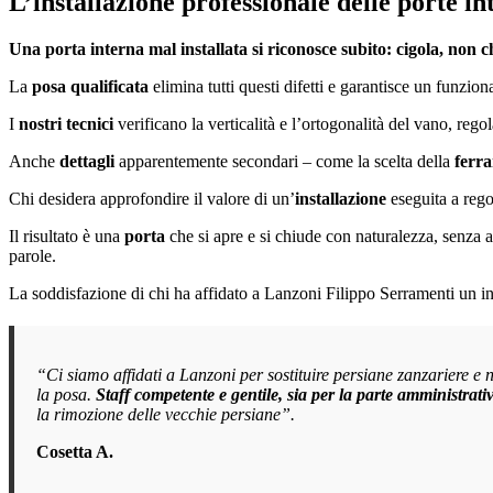
L’installazione professionale delle porte in
Una porta interna mal installata si riconosce subito: cigola, non ch
La
posa qualificata
elimina tutti questi difetti e garantisce un funzi
I
nostri tecnici
verificano la verticalità e l’ortogonalità del vano, rego
Anche
dettagli
apparentemente secondari – come la scelta della
ferr
Chi desidera approfondire il valore di un’
installazione
eseguita a rego
Il risultato è una
porta
che si apre e si chiude con naturalezza, senza a
parole.
La soddisfazione di chi ha affidato a Lanzoni Filippo Serramenti un in
“Ci siamo affidati a Lanzoni per sostituire persiane zanzariere e 
la posa.
Staff competente e gentile, sia per la parte amministrat
la rimozione delle vecchie persiane”.
Cosetta A.