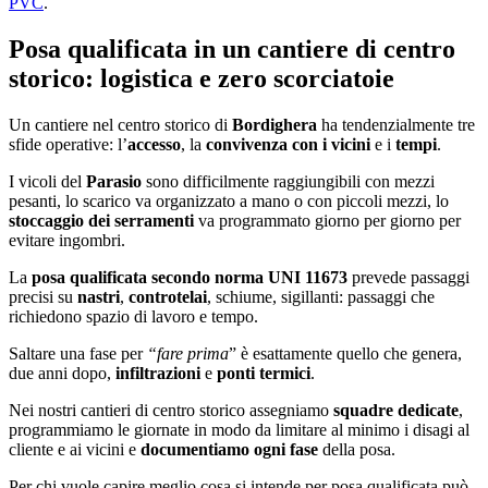
PVC
.
Posa qualificata in un cantiere di centro
storico: logistica e zero scorciatoie
Un cantiere nel centro storico di
Bordighera
ha tendenzialmente tre
sfide operative: l’
accesso
, la
convivenza con i vicini
e i
tempi
.
I vicoli del
Parasio
sono difficilmente raggiungibili con mezzi
pesanti, lo scarico va organizzato a mano o con piccoli mezzi, lo
stoccaggio dei serramenti
va programmato giorno per giorno per
evitare ingombri.
La
posa qualificata secondo norma UNI 11673
prevede passaggi
precisi su
nastri
,
controtelai
, schiume, sigillanti: passaggi che
richiedono spazio di lavoro e tempo.
Saltare una fase per
“fare prima
” è esattamente quello che genera,
due anni dopo,
infiltrazioni
e
ponti termici
.
Nei nostri cantieri di centro storico assegniamo
squadre dedicate
,
programmiamo le giornate in modo da limitare al minimo i disagi al
cliente e ai vicini e
documentiamo ogni fase
della posa.
Per chi vuole capire meglio cosa si intende per posa qualificata può