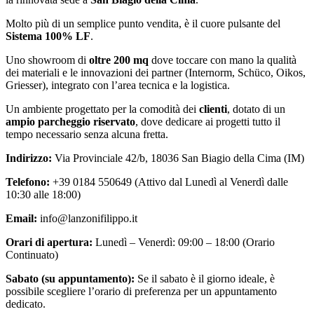
Molto più di un semplice punto vendita, è il cuore pulsante del
Sistema 100% LF
.
Uno showroom di
oltre 200 mq
dove toccare con mano la qualità
dei materiali e le innovazioni dei partner (Internorm, Schüco, Oikos,
Griesser), integrato con l’area tecnica e la logistica.
Un ambiente progettato per la comodità dei
clienti
, dotato di un
ampio parcheggio riservato
, dove dedicare ai progetti tutto il
tempo necessario senza alcuna fretta.
Indirizzo:
Via Provinciale 42/b, 18036 San Biagio della Cima (IM)
Telefono:
+39 0184 550649 (Attivo dal Lunedì al Venerdì dalle
10:30 alle 18:00)
Email:
info@lanzonifilippo.it
Orari di apertura:
Lunedì – Venerdì: 09:00 – 18:00 (Orario
Continuato)
Sabato (su appuntamento):
Se il sabato è il giorno ideale, è
possibile scegliere l’orario di preferenza per un appuntamento
dedicato.