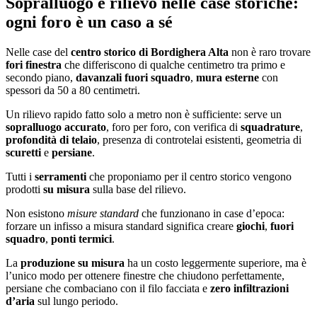
Sopralluogo e rilievo nelle case storiche:
ogni foro è un caso a sé
Nelle case del
centro storico di Bordighera Alta
non è raro trovare
fori finestra
che differiscono di qualche centimetro tra primo e
secondo piano,
davanzali fuori squadro
,
mura esterne
con
spessori da 50 a 80 centimetri.
Un rilievo rapido fatto solo a metro non è sufficiente: serve un
sopralluogo accurato
, foro per foro, con verifica di
squadrature
,
profondità di telaio
, presenza di controtelai esistenti, geometria di
scuretti
e
persiane
.
Tutti i
serramenti
che proponiamo per il centro storico vengono
prodotti
su misura
sulla base del rilievo.
Non esistono
misure standard
che funzionano in case d’epoca:
forzare un infisso a misura standard significa creare
giochi
,
fuori
squadro
,
ponti termici
.
La
produzione su misura
ha un costo leggermente superiore, ma è
l’unico modo per ottenere finestre che chiudono perfettamente,
persiane che combaciano con il filo facciata e
zero infiltrazioni
d’aria
sul lungo periodo.