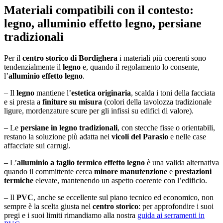
Materiali compatibili con il contesto:
legno, alluminio effetto legno, persiane
tradizionali
Per il
centro storico di Bordighera
i materiali più coerenti sono
tendenzialmente il
legno
e, quando il regolamento lo consente,
l’
alluminio effetto legno
.
– Il
legno
mantiene l’
estetica originaria
, scalda i toni della facciata
e si presta a
finiture su misura
(colori della tavolozza tradizionale
ligure, mordenzature scure per gli infissi su edifici di valore).
– Le
persiane in legno tradizionali
, con stecche fisse o orientabili,
restano la soluzione più adatta nei
vicoli del Parasio
e nelle case
affacciate sui carrugi.
– L’
alluminio a taglio termico effetto legno
è una valida alternativa
quando il committente cerca
minore manutenzione
e
prestazioni
termiche
elevate, mantenendo un aspetto coerente con l’edificio.
– Il
PVC
, anche se eccellente sul piano tecnico ed economico, non
sempre è la scelta giusta nel
centro storico
: per approfondire i suoi
pregi e i suoi limiti rimandiamo alla nostra
guida ai serramenti in