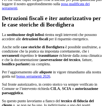
leggere il nostro approfondimento sulla
posa qualificata dei
serramenti
.
Detrazioni fiscali e iter autorizzativo per
le case storiche di Bordighera
La
sostituzione degli infissi
rientra negli interventi che possono
accedere alle
detrazioni fiscali
per il risparmio energetico.
Anche nelle
case storiche di Bordighera
è possibile usufruirne, a
condizione che la pratica sia impostata correttamente, che i
serramenti
rispettino le
trasmittanze
richieste dalla zona climatica
e che la documentazione (
asseverazione del tecnico
, fatture,
bonifico parlante
) sia completa.
Per l’aggiornamento alle
aliquote
in vigore rimandiamo alla nostra
guida sul
bonus serramenti 2026
.
Sul fronte autorizzativo, in centro storico va sempre verificato in
Comune se l’intervento richieda
CILA
,
SCIA
o
autorizzazione
paesaggistica
.
Su questo punto lavoriamo a fianco del
tecnico di fiducia del
cliente
o, se non ne ha uno, lo indirizziamo a uno dei nostri