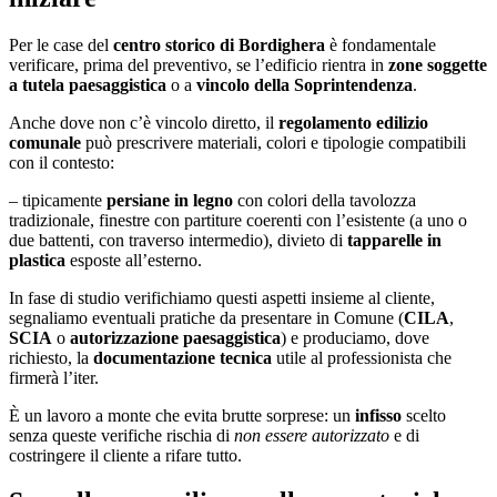
Per le case del
centro storico di Bordighera
è fondamentale
verificare, prima del preventivo, se l’edificio rientra in
zone soggette
a tutela paesaggistica
o a
vincolo della Soprintendenza
.
Anche dove non c’è vincolo diretto, il
regolamento edilizio
comunale
può prescrivere materiali, colori e tipologie compatibili
con il contesto:
– tipicamente
persiane in legno
con colori della tavolozza
tradizionale, finestre con partiture coerenti con l’esistente (a uno o
due battenti, con traverso intermedio), divieto di
tapparelle in
plastica
esposte all’esterno.
In fase di studio verifichiamo questi aspetti insieme al cliente,
segnaliamo eventuali pratiche da presentare in Comune (
CILA
,
SCIA
o
autorizzazione paesaggistica
) e produciamo, dove
richiesto, la
documentazione tecnica
utile al professionista che
firmerà l’iter.
È un lavoro a monte che evita brutte sorprese: un
infisso
scelto
senza queste verifiche rischia di
non essere autorizzato
e di
costringere il cliente a rifare tutto.