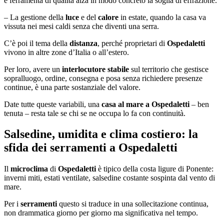
e ferramenta di qualità alza in modo concreto la soglia di effrazione.
– La gestione della
luce
e del
calore
in estate, quando la casa va
vissuta nei mesi caldi senza che diventi una serra.
C’è poi il tema della
distanza
, perché proprietari di
Ospedaletti
vivono in altre zone d’Italia o all’estero.
Per loro, avere un
interlocutore stabile
sul territorio che gestisce
sopralluogo, ordine, consegna e posa senza richiedere presenze
continue, è una parte sostanziale del valore.
Date tutte queste variabili, una
casa al mare a Ospedaletti
– ben
tenuta – resta tale se chi se ne occupa lo fa con continuità.
Salsedine, umidita e clima costiero: la
sfida dei serramenti a Ospedaletti
Il
microclima
di
Ospedaletti
è tipico della costa ligure di Ponente:
inverni miti, estati ventilate, salsedine costante sospinta dal vento di
mare.
Per i
serramenti
questo si traduce in una sollecitazione continua,
non drammatica giorno per giorno ma significativa nel tempo.