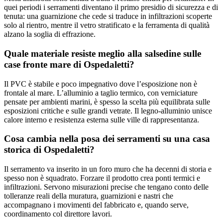
quei periodi i serramenti diventano il primo presidio di sicurezza e di
tenuta: una guarnizione che cede si traduce in infiltrazioni scoperte
solo al rientro, mentre il vetro stratificato e la ferramenta di qualità
alzano la soglia di effrazione.
Quale materiale resiste meglio alla salsedine sulle
case fronte mare di Ospedaletti?
Il PVC è stabile e poco impegnativo dove l’esposizione non è
frontale al mare. L’alluminio a taglio termico, con verniciature
pensate per ambienti marini, è spesso la scelta più equilibrata sulle
esposizioni critiche e sulle grandi vetrate. Il legno-alluminio unisce
calore interno e resistenza esterna sulle ville di rappresentanza.
Cosa cambia nella posa dei serramenti su una casa
storica di Ospedaletti?
Il serramento va inserito in un foro muro che ha decenni di storia e
spesso non è squadrato. Forzare il prodotto crea ponti termici e
infiltrazioni. Servono misurazioni precise che tengano conto delle
tolleranze reali della muratura, guarnizioni e nastri che
accompagnano i movimenti del fabbricato e, quando serve,
coordinamento col direttore lavori.