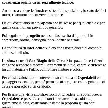
consulenza
seguita da un
sopralluogo tecnico
.
Andiamo a vedere le
finestre
esistenti, l’esposizione, lo stato dei fori
muro, le abitudini di chi vive l’immobile.
Da qui costruiamo una
proposta
che ha senso per quel cliente e per
quella casa, non un preventivo generico.
Poi seguiamo il
progetto
nelle sue fasi: scelta dei prodotti in
showroom, ordine, consegna, posa, controllo finale.
La continuità di
interlocutore
è ciò che i nostri clienti ci dicono di
apprezzare di più.
Lo
showroom
di
San Biagio della Cima
è lo spazio dove i
clienti
vengono a vedere e toccare i serramenti dal vivo, capire le differenze
tra un materiale e l’altro, confrontare finiture e colori.
Per chi sta valutando un intervento su una casa di
Ospedaletti
è un
passaggio essenziale, perché permette di scegliere con cognizione di
causa e non solo su un catalogo.
Per fissare una visita allo showroom o richiedere un sopralluogo a
Ospedaletti
è possibile contattarci direttamente: ascoltiamo,
guardiamo la casa, costruiamo insieme la proposta giusta per il
progetto.