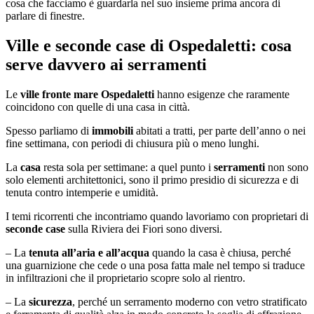
cosa che facciamo è guardarla nel suo insieme prima ancora di
parlare di finestre.
Ville e seconde case di Ospedaletti: cosa
serve davvero ai serramenti
Le
ville fronte mare Ospedaletti
hanno esigenze che raramente
coincidono con quelle di una casa in città.
Spesso parliamo di
immobili
abitati a tratti, per parte dell’anno o nei
fine settimana, con periodi di chiusura più o meno lunghi.
La
casa
resta sola per settimane: a quel punto i
serramenti
non sono
solo elementi architettonici, sono il primo presidio di sicurezza e di
tenuta contro intemperie e umidità.
I temi ricorrenti che incontriamo quando lavoriamo con proprietari di
seconde case
sulla Riviera dei Fiori sono diversi.
– La
tenuta all’aria e all’acqua
quando la casa è chiusa, perché
una guarnizione che cede o una posa fatta male nel tempo si traduce
in infiltrazioni che il proprietario scopre solo al rientro.
– La
sicurezza
, perché un serramento moderno con vetro stratificato