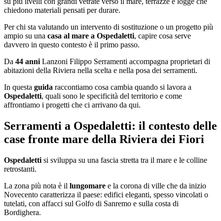
su più livelli con grandi vetrate verso il mare, terrazze e logge che
chiedono materiali pensati per durare.
Per chi sta valutando un intervento di sostituzione o un progetto più
ampio su una
casa al mare a Ospedaletti
, capire cosa serve
davvero in questo contesto è il primo passo.
Da
44 anni
Lanzoni Filippo Serramenti accompagna proprietari di
abitazioni della Riviera nella scelta e nella posa dei serramenti.
In questa
guida
raccontiamo cosa cambia quando si lavora a
Ospedaletti
, quali sono le specificità del territorio e come
affrontiamo i progetti che ci arrivano da qui.
Serramenti a Ospedaletti: il contesto delle
case fronte mare della Riviera dei Fiori
Ospedaletti
si sviluppa su una fascia stretta tra il mare e le colline
retrostanti.
La zona più nota è il
lungomare
e la corona di ville che da inizio
Novecento caratterizza il paese: edifici eleganti, spesso vincolati o
tutelati, con affacci sul Golfo di Sanremo e sulla costa di
Bordighera.