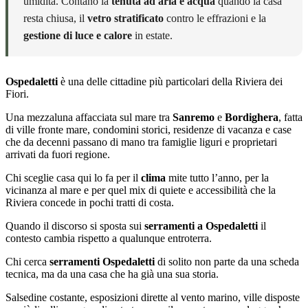
umidità. Contano la
tenuta ad aria e acqua
quando la casa
resta chiusa, il
vetro stratificato
contro le effrazioni e la
gestione di luce e calore
in estate.
Ospedaletti
è una delle cittadine più particolari della Riviera dei
Fiori.
Una mezzaluna affacciata sul mare tra
Sanremo
e
Bordighera
, fatta
di ville fronte mare, condomini storici, residenze di vacanza e case
che da decenni passano di mano tra famiglie liguri e proprietari
arrivati da fuori regione.
Chi sceglie casa qui lo fa per il
clima
mite tutto l’anno, per la
vicinanza al mare e per quel mix di quiete e accessibilità che la
Riviera concede in pochi tratti di costa.
Quando il discorso si sposta sui
serramenti a Ospedaletti
il
contesto cambia rispetto a qualunque entroterra.
Chi cerca
serramenti Ospedaletti
di solito non parte da una scheda
tecnica, ma da una casa che ha già una sua storia.
Salsedine costante, esposizioni dirette al vento marino, ville disposte