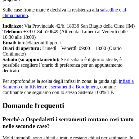
Sulle case fronte mare è decisiva la resistenza alla
salsedine e al
clima marino
.
Indirizzo:
Via Provinciale 42/b, 18036 San Biagio della Cima (IM)
Telefono:
+39 0184 550649 (Attivo dal Lunedì al Venerdì dalle
10:30 alle 18:00)
Email:
info@lanzonifilippo.it
Orari di apertura:
Lunedì – Venerdì: 09:00 – 18:00 (Orario
Continuato)
Sabato (su appuntamento):
Se il sabato è il giorno ideale, è
possibile scegliere l’orario di preferenza per un appuntamento
dedicato.
Per approfondire la scelta degli infissi in zona: la guida agli
infissi a
Sanremo e in Riviera
e i
serramenti a Bordighera
, comune
confinante che seguiamo con lo stesso Sistema 100% LF.
Domande frequenti
Perché a Ospedaletti i serramenti contano così tanto
nelle seconde case?
Molti immobili sono abitati a tratti e restano chiusi per settimane. In