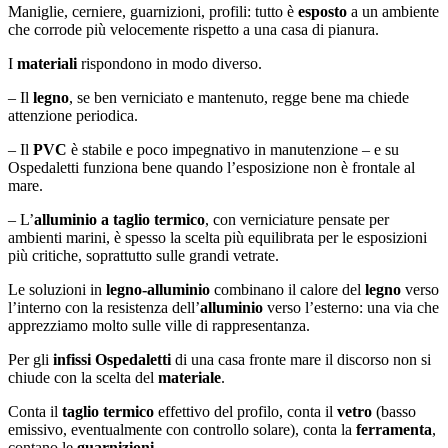
Maniglie, cerniere, guarnizioni, profili: tutto è
esposto
a un ambiente
che corrode più velocemente rispetto a una casa di pianura.
I
materiali
rispondono in modo diverso.
– Il
legno
, se ben verniciato e mantenuto, regge bene ma chiede
attenzione periodica.
– Il
PVC
è stabile e poco impegnativo in manutenzione – e su
Ospedaletti funziona bene quando l’esposizione non è frontale al
mare.
– L’
alluminio a taglio termico
, con verniciature pensate per
ambienti marini, è spesso la scelta più equilibrata per le esposizioni
più critiche, soprattutto sulle grandi vetrate.
Le soluzioni in
legno-alluminio
combinano il calore del
legno
verso
l’interno con la resistenza dell’
alluminio
verso l’esterno: una via che
apprezziamo molto sulle ville di rappresentanza.
Per gli
infissi Ospedaletti
di una casa fronte mare il discorso non si
chiude con la scelta del
materiale
.
Conta il
taglio termico
effettivo del profilo, conta il
vetro
(basso
emissivo, eventualmente con controllo solare), conta la
ferramenta
,
contano le
guarnizioni
.