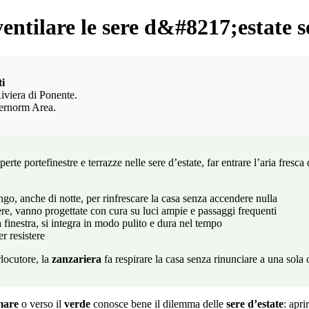
ntilare le sere d&#8217;estate se
i
Riviera di Ponente.
ternorm Area.
erte portefinestre e terrazze nelle sere d’estate, far entrare l’aria fresca d
lungo, anche di notte, per rinfrescare la casa senza accendere nulla
gere, vanno progettate con cura su luci ampie e passaggi frequenti
a finestra, si integra in modo pulito e dura nel tempo
er resistere
rlocutore, la
zanzariera
fa respirare la casa senza rinunciare a una sola 
mare
o verso il
verde
conosce bene il dilemma delle
sere d’estate
: apri