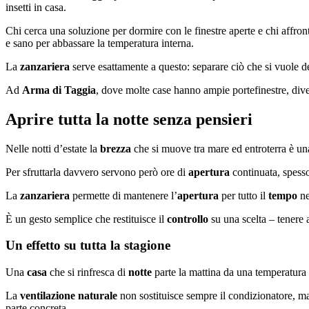
insetti in casa.
Chi cerca una soluzione per dormire con le finestre aperte e chi affron
e sano per abbassare la temperatura interna.
La
zanzariera
serve esattamente a questo: separare ciò che si vuole den
Ad
Arma di Taggia
, dove molte case hanno ampie portefinestre, di
Aprire tutta la notte senza pensieri
Nelle notti d’estate la
brezza
che si muove tra mare ed entroterra è un
Per sfruttarla davvero servono però ore di
apertura
continuata, spesso
La
zanzariera
permette di mantenere l’
apertura
per tutto il
tempo
ne
È un gesto semplice che restituisce il
controllo
su una scelta – tenere 
Un effetto su tutta la stagione
Una
casa
che si rinfresca di
notte
parte la mattina da una temperatura 
La
ventilazione naturale
non sostituisce sempre il condizionatore, ma
parte concreta.