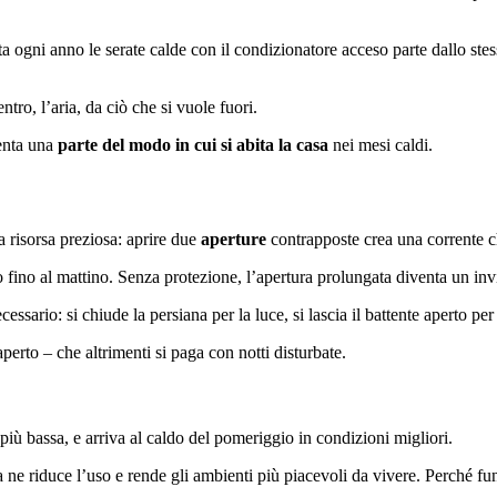
ta ogni anno le serate calde con il condizionatore acceso parte dallo ste
tro, l’aria, da ciò che si vuole fuori.
venta una
parte del modo in cui si abita la casa
nei mesi caldi.
a risorsa preziosa: aprire due
aperture
contrapposte crea una corrente c
 fino al mattino. Senza protezione, l’apertura prolungata diventa un invito 
cessario: si chiude la persiana per la luce, si lascia il battente aperto per l’
aperto – che altrimenti si paga con notti disturbate.
più bassa, e arriva al caldo del pomeriggio in condizioni migliori.
 ne riduce l’uso e rende gli ambienti più piacevoli da vivere. Perché fun