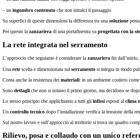
– un
ingombro contenuto
che non intralci il passaggio
Su superfici di queste dimensioni la differenza tra una
soluzione
pensa
Per questo la
zanzariera
di una portafinestra va
progettata con la st
La rete integrata nel serramento
L’approccio che seguiamo è considerare la
zanzariera
fin dall’inizio,
Una
rete
scelta e dimensionata sul
serramento
si integra in modo pul
Conta anche la resistenza dei
materiali
: in un ambiente costiero com
Sono
dettagli
che non si notano il primo giorno, ma decidono se dop
Lo stesso principio che applichiamo a tutti gli
infissi
esposti al
clima 
Un
controllo tecnico
dopo l’installazione verifica la tensione della re
Sul nostro lavoro e sull’approccio al territorio si trova un quadro com
Rilievo, posa e collaudo con un unico refer