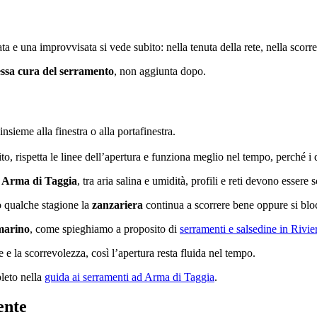
ta e una improvvisata si vede subito: nella tenuta della rete, nella scorr
essa cura del serramento
, non aggiunta dopo.
 insieme alla finestra o alla portafinestra.
ito, rispetta le linee dell’apertura e funziona meglio nel tempo, perché 
e
Arma di Taggia
, tra aria salina e umidità, profili e reti devono essere s
o qualche stagione la
zanzariera
continua a scorrere bene oppure si bloc
marino
, come spieghiamo a proposito di
serramenti e salsedine in Rivie
te e la scorrevolezza, così l’apertura resta fluida nel tempo.
pleto nella
guida ai serramenti ad Arma di Taggia
.
ente