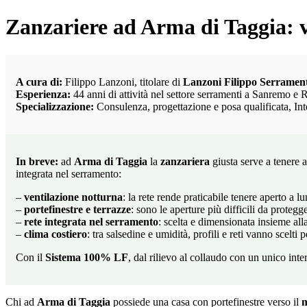
Zanzariere ad Arma di Taggia: ve
A cura di:
Filippo Lanzoni, titolare di
Lanzoni Filippo Serrament
Esperienza:
44 anni di attività nel settore serramenti a Sanremo e 
Specializzazione:
Consulenza, progettazione e posa qualificata, In
In breve:
ad
Arma di Taggia
la
zanzariera
giusta serve a tenere ap
integrata nel serramento:
–
ventilazione notturna
: la rete rende praticabile tenere aperto a 
–
portefinestre e terrazze
: sono le aperture più difficili da proteg
–
rete integrata nel serramento
: scelta e dimensionata insieme all
–
clima costiero
: tra salsedine e umidità, profili e reti vanno scelti p
Con il
Sistema 100% LF
, dal rilievo al collaudo con un unico inte
Chi ad
Arma di Taggia
possiede una casa con portefinestre verso il