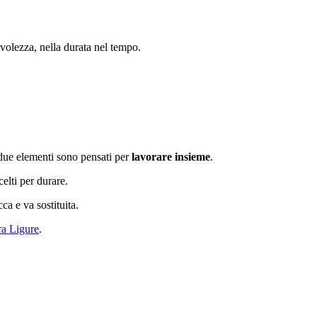
evolezza, nella durata nel tempo.
i due elementi sono pensati per
lavorare insieme
.
celti per durare.
ca e va sostituita.
ra Ligure
.