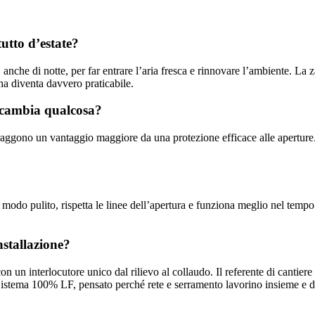
utto d’estate?
 anche di notte, per far entrare l’aria fresca e rinnovare l’ambiente. La 
rna diventa davvero praticabile.
i cambia qualcosa?
 traggono un vantaggio maggiore da una protezione efficace alle aperture
n modo pulito, rispetta le linee dell’apertura e funziona meglio nel temp
nstallazione?
con un interlocutore unico dal rilievo al collaudo. Il referente di canti
Sistema 100% LF, pensato perché rete e serramento lavorino insieme e 