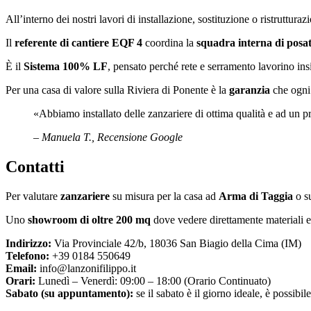
All’interno dei nostri lavori di installazione, sostituzione o ristrutturaz
Il
referente di cantiere EQF 4
coordina la
squadra interna di posat
È il
Sistema 100% LF
, pensato perché rete e serramento lavorino in
Per una casa di valore sulla Riviera di Ponente è la
garanzia
che ogni 
«Abbiamo installato delle zanzariere di ottima qualità e ad un 
– Manuela T., Recensione Google
Contatti
Per valutare
zanzariere
su misura per la casa ad
Arma di Taggia
o su
Uno
showroom di oltre 200 mq
dove vedere direttamente materiali e s
Indirizzo:
Via Provinciale 42/b, 18036 San Biagio della Cima (IM)
Telefono:
+39 0184 550649
Email:
info@lanzonifilippo.it
Orari:
Lunedì – Venerdì: 09:00 – 18:00 (Orario Continuato)
Sabato (su appuntamento):
se il sabato è il giorno ideale, è possibi