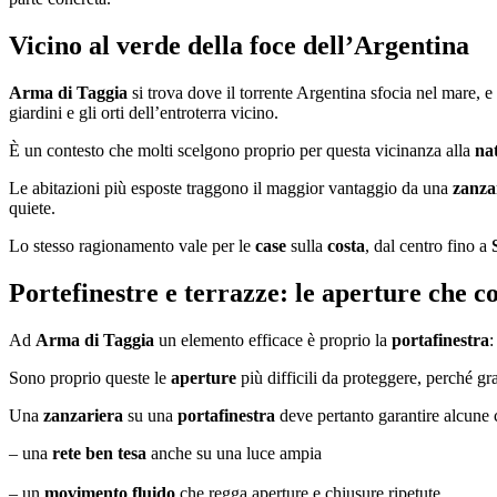
Vicino al verde della foce dell’Argentina
Arma di Taggia
si trova dove il torrente Argentina sfocia nel mare, 
giardini e gli orti dell’entroterra vicino.
È un contesto che molti scelgono proprio per questa vicinanza alla
na
Le abitazioni più esposte traggono il maggior vantaggio da una
zanza
quiete.
Lo stesso ragionamento vale per le
case
sulla
costa
, dal centro fino a
Portefinestre e terrazze: le aperture che 
Ad
Arma di Taggia
un elemento efficace è proprio la
portafinestra
:
Sono proprio queste le
aperture
più difficili da proteggere, perché g
Una
zanzariera
su una
portafinestra
deve pertanto garantire alcune 
– una
rete ben tesa
anche su una luce ampia
– un
movimento fluido
che regga aperture e chiusure ripetute