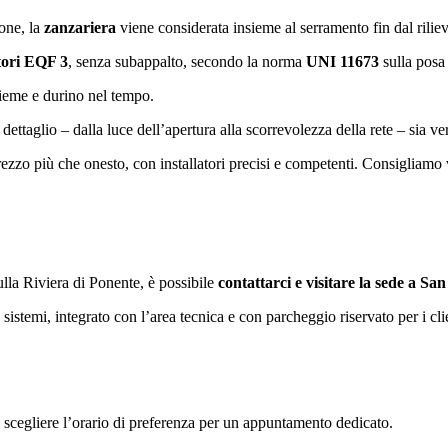
ione, la
zanzariera
viene considerata insieme al serramento fin dal rili
ori
EQF 3
, senza subappalto, secondo la norma
UNI 11673
sulla posa 
sieme e durino nel tempo.
dettaglio – dalla luce dell’apertura alla scorrevolezza della rete – sia ve
prezzo più che onesto, con installatori precisi e competenti. Consigliam
lla Riviera di Ponente, è possibile
contattarci e visitare la sede a Sa
istemi, integrato con l’area tecnica e con parcheggio riservato per i clie
le scegliere l’orario di preferenza per un appuntamento dedicato.