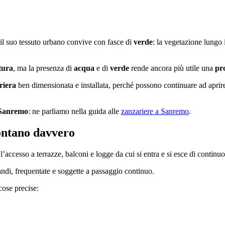
e il suo tessuto urbano convive con fasce di
verde
: la vegetazione lungo 
tura
, ma la presenza di
acqua
e di
verde
rende ancora più utile una
pr
riera
ben dimensionata e installata, perché possono continuare ad aprire l
Sanremo
: ne parliamo nella guida alle
zanzariere a Sanremo
.
contano davvero
 l’accesso a terrazze, balconi e logge da cui si entra e si esce di continuo 
randi, frequentate e soggette a passaggio continuo.
cose precise: