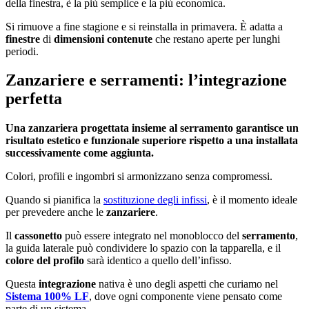
della finestra, è la più semplice e la più economica.
Si rimuove a fine stagione e si reinstalla in primavera. È adatta a
finestre
di
dimensioni contenute
che restano aperte per lunghi
periodi.
Zanzariere e serramenti: l’integrazione
perfetta
Una zanzariera progettata insieme al serramento garantisce un
risultato estetico e funzionale superiore rispetto a una installata
successivamente come aggiunta.
Colori, profili e ingombri si armonizzano senza compromessi.
Quando si pianifica la
sostituzione degli infissi
, è il momento ideale
per prevedere anche le
zanzariere
.
Il
cassonetto
può essere integrato nel monoblocco del
serramento
,
la guida laterale può condividere lo spazio con la tapparella, e il
colore del profilo
sarà identico a quello dell’infisso.
Questa
integrazione
nativa è uno degli aspetti che curiamo nel
Sistema 100% LF
, dove ogni componente viene pensato come
parte di un sistema.