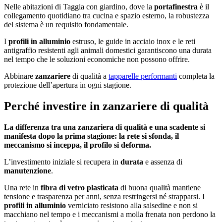
Nelle abitazioni di Taggia con giardino, dove la
portafinestra
è il
collegamento quotidiano tra cucina e spazio esterno, la robustezza
del sistema è un requisito fondamentale.
I
profili in alluminio
estruso, le guide in acciaio inox e le reti
antigraffio resistenti agli animali domestici garantiscono una durata
nel tempo che le soluzioni economiche non possono offrire.
Abbinare
zanzariere
di qualità a
tapparelle performanti
completa la
protezione dell’apertura in ogni stagione.
Perché investire in zanzariere di qualità
La differenza tra una zanzariera di qualità e una scadente si
manifesta dopo la prima stagione: la rete si sfonda, il
meccanismo si inceppa, il profilo si deforma.
L’investimento iniziale si recupera in
durata
e assenza di
manutenzione
.
Una rete in
fibra di vetro plasticata
di buona qualità mantiene
tensione e trasparenza per anni, senza restringersi né strapparsi. I
profili in alluminio
verniciato resistono alla salsedine e non si
macchiano nel tempo e i meccanismi a molla frenata non perdono la