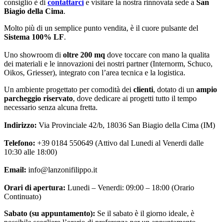
consiglio è di
contattarci
e visitare la nostra rinnovata sede a
San
Biagio della Cima
.
Molto più di un semplice punto vendita, è il cuore pulsante del
Sistema 100% LF
.
Uno showroom di
oltre 200 mq
dove toccare con mano la qualita
dei materiali e le innovazioni dei nostri partner (Internorm, Schuco,
Oikos, Griesser), integrato con l’area tecnica e la logistica.
Un ambiente progettato per comodità dei
clienti
, dotato di un
ampio
parcheggio riservato
, dove dedicare ai progetti tutto il tempo
necessario senza alcuna fretta.
Indirizzo:
Via Provinciale 42/b, 18036 San Biagio della Cima (IM)
Telefono:
+39 0184 550649 (Attivo dal Lunedi al Venerdi dalle
10:30 alle 18:00)
Email:
info@lanzonifilippo.it
Orari di apertura:
Lunedi – Venerdi: 09:00 – 18:00 (Orario
Continuato)
Sabato (su appuntamento):
Se il sabato è il giorno ideale, è