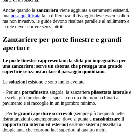
Anche quando la
zanzariera
viene aggiunta a serramenti esistenti,
una
posa qualificata
fa la differenza: il fissaggio deve essere solido
ma non invasivo, le guide devono risultare parallele al millimetro e
la rete deve scorrere senza attriti.
Zanzariere per porte finestre e grandi
aperture
Le porte finestre rappresentano la sfida più impegnativa per
una zanzariera: serve un sistema che protegga una grande
superficie senza ostacolare il passaggio quotidiano.
Le
soluzioni
esistono e sono molto evolute.
– Per una
portafinestra
singola, la zanzariera
plissettata laterale
è
la scelta più funzionale: si sposta con un dito, non ha binari a
pavimento e si raccoglie in un ingombro minimo.
– Per le
grandi aperture scorrevoli
(sempre più frequenti nelle
ristrutturazioni contemporanee, dove si punta a
massimizzare il
rapporto tra interno ed esterno
) esistono sistemi plissettati a
doppia anta che coprono luci superiori ai quattro metri.