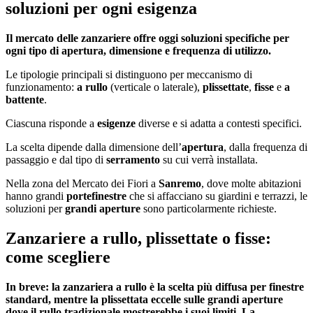
soluzioni per ogni esigenza
Il mercato delle zanzariere offre oggi soluzioni specifiche per
ogni tipo di apertura, dimensione e frequenza di utilizzo.
Le tipologie principali si distinguono per meccanismo di
funzionamento:
a rullo
(verticale o laterale),
plissettate
,
fisse
e
a
battente
.
Ciascuna risponde a
esigenze
diverse e si adatta a contesti specifici.
La scelta dipende dalla dimensione dell’
apertura
, dalla frequenza di
passaggio e dal tipo di
serramento
su cui verrà installata.
Nella zona del Mercato dei Fiori a
Sanremo
, dove molte abitazioni
hanno grandi
portefinestre
che si affacciano su giardini e terrazzi, le
soluzioni per
grandi aperture
sono particolarmente richieste.
Zanzariere a rullo, plissettate o fisse:
come scegliere
In breve: la zanzariera a rullo è la scelta più diffusa per finestre
standard, mentre la plissettata eccelle sulle grandi aperture
dove il rullo tradizionale mostrerebbe i suoi limiti. La