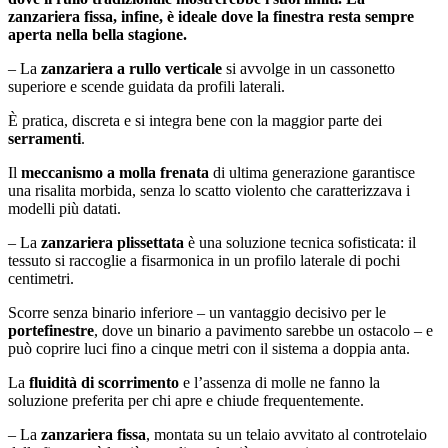
zanzariera fissa, infine, è ideale dove la finestra resta sempre
aperta nella bella stagione.
– La
zanzariera a rullo verticale
si avvolge in un cassonetto
superiore e scende guidata da profili laterali.
È pratica, discreta e si integra bene con la maggior parte dei
serramenti
.
Il
meccanismo a molla frenata
di ultima generazione garantisce
una risalita morbida, senza lo scatto violento che caratterizzava i
modelli più datati.
– La
zanzariera plissettata
è una soluzione tecnica sofisticata: il
tessuto si raccoglie a fisarmonica in un profilo laterale di pochi
centimetri.
Scorre senza binario inferiore – un vantaggio decisivo per le
portefinestre
, dove un binario a pavimento sarebbe un ostacolo – e
può coprire luci fino a cinque metri con il sistema a doppia anta.
La
fluidità di scorrimento
e l’assenza di molle ne fanno la
soluzione preferita per chi apre e chiude frequentemente.
– La
zanzariera fissa
, montata su un telaio avvitato al controtelaio