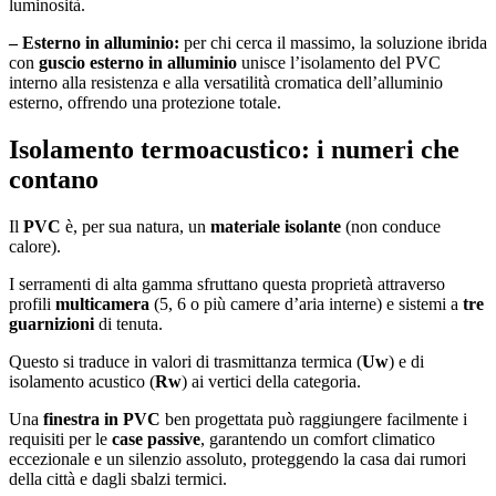
luminosità.
– Esterno in alluminio:
per chi cerca il massimo, la soluzione ibrida
con
guscio esterno in alluminio
unisce l’isolamento del PVC
interno alla resistenza e alla versatilità cromatica dell’alluminio
esterno, offrendo una protezione totale.
Isolamento termoacustico: i numeri che
contano
Il
PVC
è, per sua natura, un
materiale isolante
(non conduce
calore).
I serramenti di alta gamma sfruttano questa proprietà attraverso
profili
multicamera
(5, 6 o più camere d’aria interne) e sistemi a
tre
guarnizioni
di tenuta.
Questo si traduce in valori di trasmittanza termica (
Uw
) e di
isolamento acustico (
Rw
) ai vertici della categoria.
Una
finestra in PVC
ben progettata può raggiungere facilmente i
requisiti per le
case passive
, garantendo un comfort climatico
eccezionale e un silenzio assoluto, proteggendo la casa dai rumori
della città e dagli sbalzi termici.