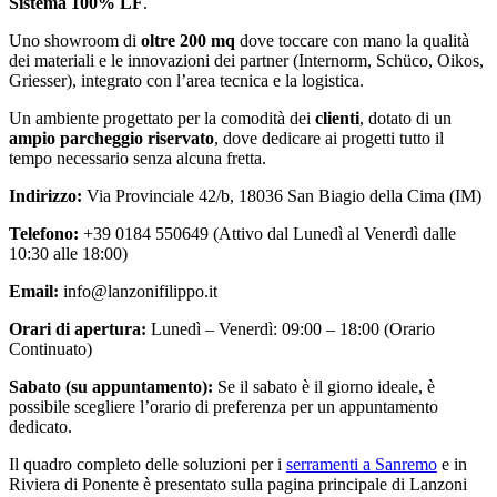
Sistema 100% LF
.
Uno showroom di
oltre 200 mq
dove toccare con mano la qualità
dei materiali e le innovazioni dei partner (Internorm, Schüco, Oikos,
Griesser), integrato con l’area tecnica e la logistica.
Un ambiente progettato per la comodità dei
clienti
, dotato di un
ampio parcheggio riservato
, dove dedicare ai progetti tutto il
tempo necessario senza alcuna fretta.
Indirizzo:
Via Provinciale 42/b, 18036 San Biagio della Cima (IM)
Telefono:
+39 0184 550649 (Attivo dal Lunedì al Venerdì dalle
10:30 alle 18:00)
Email:
info@lanzonifilippo.it
Orari di apertura:
Lunedì – Venerdì: 09:00 – 18:00 (Orario
Continuato)
Sabato (su appuntamento):
Se il sabato è il giorno ideale, è
possibile scegliere l’orario di preferenza per un appuntamento
dedicato.
Il quadro completo delle soluzioni per i
serramenti a Sanremo
e in
Riviera di Ponente è presentato sulla pagina principale di Lanzoni