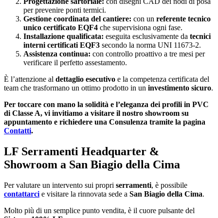
Progettazione sartoriale:
con disegni CAD dei nodi di posa
per prevenire ponti termici.
Gestione coordinata del cantiere:
con un
referente tecnico
unico certificato EQF4
che supervisiona ogni fase.
Installazione qualificata:
eseguita esclusivamente da
tecnici
interni certificati EQF3
secondo la norma UNI 11673-2.
Assistenza continua:
con controllo proattivo a tre mesi per
verificare il perfetto assestamento.
È l’attenzione al
dettaglio esecutivo
e la competenza certificata del
team che trasformano un ottimo prodotto in un
investimento sicuro
.
Per toccare con mano la solidità e l’eleganza dei profili in PVC
di Classe A, vi invitiamo a visitare il nostro showroom su
appuntamento e richiedere una Consulenza tramite la pagina
Contatti
.
LF Serramenti Headquarter &
Showroom a San Biagio della Cima
Per valutare un intervento sui propri
serramenti
, è possibile
contattarci
e visitare la rinnovata sede a
San Biagio della Cima
.
Molto più di un semplice punto vendita, è il cuore pulsante del